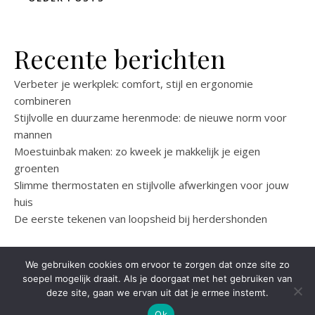
Recente berichten
Verbeter je werkplek: comfort, stijl en ergonomie
combineren
Stijlvolle en duurzame herenmode: de nieuwe norm voor
mannen
Moestuinbak maken: zo kweek je makkelijk je eigen
groenten
Slimme thermostaten en stijlvolle afwerkingen voor jouw
huis
De eerste tekenen van loopsheid bij herdershonden
We gebruiken cookies om ervoor te zorgen dat onze site zo
soepel mogelijk draait. Als je doorgaat met het gebruiken van
deze site, gaan we ervan uit dat je ermee instemt.
Savona Theme by
Optima Themes
Ok